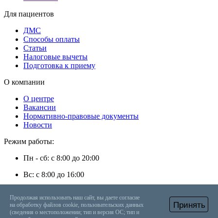
Для пациентов
ДМС
Способы оплаты
Статьи
Налоговые вычеты
Подготовка к приему
О компании
О центре
Вакансии
Нормативно-правовые документы
Новости
Режим работы:
Пн - сб: с 8:00 до 20:00
Вс: с 8:00 до 16:00
г. Энгельс, ул. Степная, д. 35
Продолжая использовать наш сайт, вы даете согласие
Принять
на обработку файлов cookie, пользовательских данных
+7 (8453) 56-48-08
Онлайн запись
Вызвать врача на дом
(сведения о местоположении; тип и версия ОС; тип и