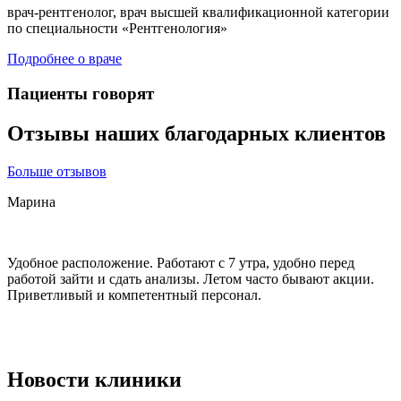
врач-рентгенолог, врач высшей квалификационной категории
в
по специальности «Рентгенология»
д
Подробнее о враче
П
Пациенты говорят
Отзывы наших благодарных клиентов
Больше отзывов
Марина
Удобное расположение. Работают с 7 утра, удобно перед
П
работой зайти и сдать анализы. Летом часто бывают акции.
п
Приветливый и компетентный персонал.
в
п
п
Новости клиники