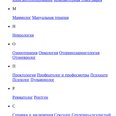
М
Маммолог
Мануальная терапия
Н
Неврология
О
Озонотерапия
Онкология
Оториноларингология
Отоневролог
П
Проктология
Профпатолог и профосмотры
Психиатр
Психолог
Пульмонолог
Р
Ревматолог
Рентген
С
Справки и заключения
Сексолог
Сердечно-сосудистый