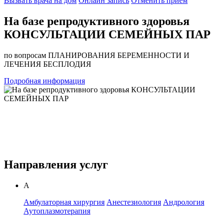
Вызвать врача на дом
Онлайн запись
Отменить приём
На базе репродуктивного здоровья
КОНСУЛЬТАЦИИ СЕМЕЙНЫХ ПАР
по вопросам ПЛАНИРОВАНИЯ БЕРЕМЕННОСТИ И
К
ЛЕЧЕНИЯ БЕСПЛОДИЯ
м
Подробная информация
Направления услуг
А
Амбулаторная хирургия
Анестезиология
Андрология
Аутоплазмотерапия