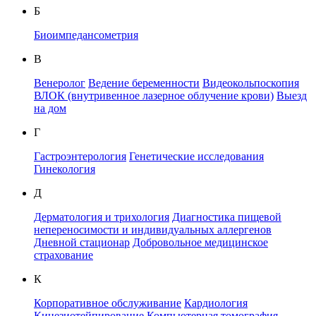
Б
Биоимпедансометрия
В
Венеролог
Ведение беременности
Видеокольпоскопия
ВЛОК (внутривенное лазерное облучение крови)
Выезд
на дом
Г
Гастроэнтерология
Генетические исследования
Гинекология
Д
Дерматология и трихология
Диагностика пищевой
непереносимости и индивидуальных аллергенов
Дневной стационар
Добровольное медицинское
страхование
К
Корпоративное обслуживание
Кардиология
Кинезиотейпирование
Компьютерная томография