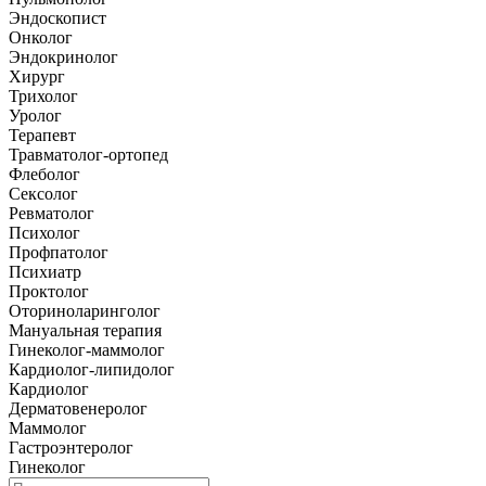
Эндоскопист
Онколог
Эндокринолог
Хирург
Трихолог
Уролог
Терапевт
Травматолог-ортопед
Флеболог
Сексолог
Ревматолог
Психолог
Профпатолог
Психиатр
Проктолог
Оториноларинголог
Мануальная терапия
Гинеколог-маммолог
Кардиолог-липидолог
Кардиолог
Дерматовенеролог
Маммолог
Гастроэнтеролог
Гинеколог