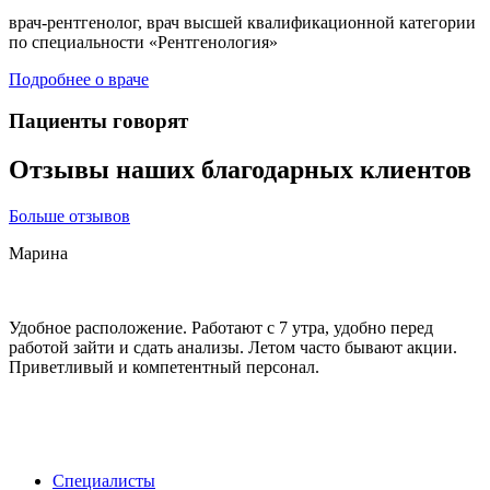
врач-рентгенолог, врач высшей квалификационной категории
в
по специальности «Рентгенология»
д
Подробнее о враче
П
Пациенты говорят
Отзывы наших благодарных клиентов
Больше отзывов
Марина
Удобное расположение. Работают с 7 утра, удобно перед
П
работой зайти и сдать анализы. Летом часто бывают акции.
п
Приветливый и компетентный персонал.
в
п
п
Специалисты