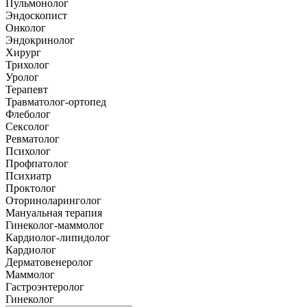
Пульмонолог
Эндоскопист
Онколог
Эндокринолог
Хирург
Трихолог
Уролог
Терапевт
Травматолог-ортопед
Флеболог
Сексолог
Ревматолог
Психолог
Профпатолог
Психиатр
Проктолог
Оториноларинголог
Мануальная терапия
Гинеколог-маммолог
Кардиолог-липидолог
Кардиолог
Дерматовенеролог
Маммолог
Гастроэнтеролог
Гинеколог