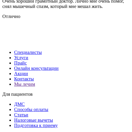
Очень хороший грамотный доктор. Лично мне очень помог,
Х
снял мышечный спазм, который мне мешал жить.
А
с
Отлично
п
о
Специалисты
Услуги
Прайс
Онлайн консультации
Акции
Контакты
Мы лечим
Для пациентов
ДМС
Способы оплаты
Статьи
Налоговые вычеты
Подготовка к приему