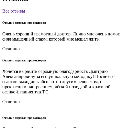
Все отзывы
Отзыв с портала
про
докторов
Очень хороший грамотный доктор. Лично мне очень помог,
снял мышечный спазм, который мне мешал жить.
Отлично
Отзыв с портала
про
докторов
Хочется выразить огромную благодарность Дмитрию
Александровичу за его уникальную методику! После его
сеансов выходишь абсолютно другим человеком, с
прекрасным настроением, лёгкой походкой и красивой
осанкой. пациентка Т.С
Отлично
Отзыв с портала
про
докторов
О