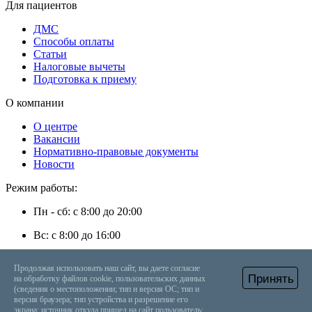
Для пациентов
ДМС
Способы оплаты
Статьи
Налоговые вычеты
Подготовка к приему
О компании
О центре
Вакансии
Нормативно-правовые документы
Новости
Режим работы:
Пн - сб: с 8:00 до 20:00
Вс: с 8:00 до 16:00
г. Энгельс, ул. Степная, д. 35
Продолжая использовать наш сайт, вы даете согласие
Принять
на обработку файлов cookie, пользовательских данных
+7 (8453) 56-48-08
Онлайн запись
Вызвать врача на дом
(сведения о местоположении; тип и версия ОС; тип и
версия браузера; тип устройства и разрешение его
(C) 2016-2025 “ООО «Лечебно-диагностический центр
экрана; источник откуда пришел на сайт пользователь;