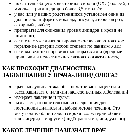
показатель общего холестерина в крови (ОХС) более 5,5
ммоль/л, триглицеридов более 3,5 ммоль/л;
у вас или у ваших родственников установлен один из
диагнозов: инфаркт миокарда, инсульт, атеросклероз,
сахарный диабет;
препараты для снижения уровня липидов в крови не
помогают;
если у вас уже диагностировано атеросклеротическое
поражение артерий любой степени по данным УЗИ;
если вы ведете неправильный образ жизни (вредные
привычки и недостаточная физическая активность).
КАК ПРОХОДИТ ДИАГНОСТИКА
ЗАБОЛЕВАНИЯ У ВРАЧА-ЛИПИДОЛОГА?
врач выслушивает жалобы, осматривает пациента и
расспрашивает о наличии наследственных заболеваний;
измеряет давление и пульс;
назначает дополнительные исследования для
постановки диагноза и выбора метода лечения. Это
могут быть: общий анализ крови, холестерин общий,
триглицериды и другие (подбирается индивидуально).
КАКОЕ ЛЕЧЕНИЕ НАЗНАЧАЕТ ВРАЧ-