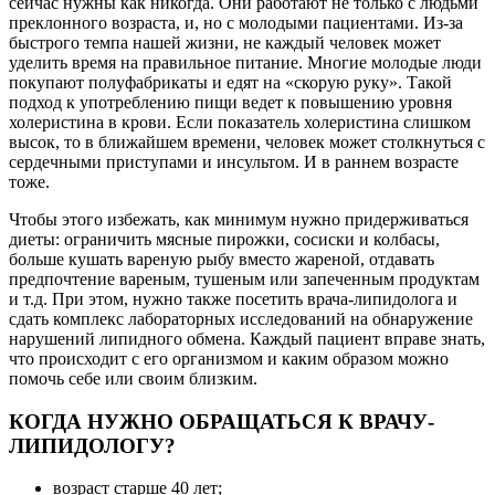
сейчас нужны как никогда. Они работают не только с людьми
преклонного возраста, и, но с молодыми пациентами. Из-за
быстрого темпа нашей жизни, не каждый человек может
уделить время на правильное питание. Многие молодые люди
покупают полуфабрикаты и едят на «скорую руку». Такой
подход к употреблению пищи ведет к повышению уровня
холеристина в крови. Если показатель холеристина слишком
высок, то в ближайшем времени, человек может столкнуться с
сердечными приступами и инсультом. И в раннем возрасте
тоже.
Чтобы этого избежать, как минимум нужно придерживаться
диеты: ограничить мясные пирожки, сосиски и колбасы,
больше кушать вареную рыбу вместо жареной, отдавать
предпочтение вареным, тушеным или запеченным продуктам
и т.д. При этом, нужно также посетить врача-липидолога и
сдать комплекс лабораторных исследований на обнаружение
нарушений липидного обмена. Каждый пациент вправе знать,
что происходит с его организмом и каким образом можно
помочь себе или своим близким.
КОГДА НУЖНО ОБРАЩАТЬСЯ К ВРАЧУ-
ЛИПИДОЛОГУ?
возраст старше 40 лет;