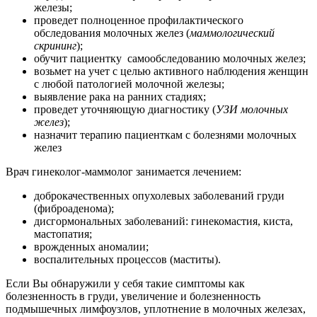
железы;
проведет полноценное профилактического
обследования молочных желез (
маммологический
скрининг
);
обучит пациентку самообследованию молочных желез;
возьмет на учет с целью активного наблюдения женщин
с любой патологией молочной железы;
выявление рака на ранних стадиях;
проведет уточняющую диагностику (
УЗИ молочных
желез
);
назначит терапию пациенткам с болезнями молочных
желез
Врач гинеколог-маммолог занимается лечением:
доброкачественных опухолевых заболеваний груди
(фиброаденома);
дисгормональных заболеваний: гинекомастия, киста,
мастопатия;
врожденных аномалии;
воспалительных процессов (маститы).
Если Вы обнаружили у себя такие симптомы как
болезненность в груди, увеличение и болезненность
подмышечных лимфоузлов, уплотнение в молочных железах,