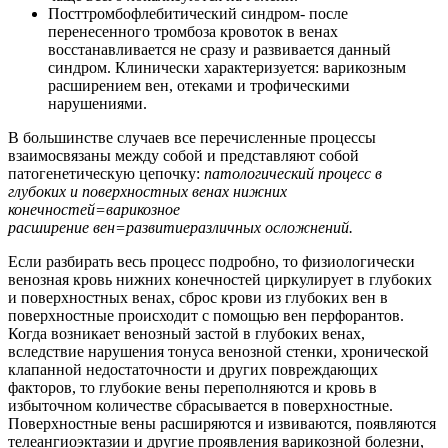
Посттромбофлебитический синдром- после
перенесенного тромбоза кровоток в венах
восстанавливается не сразу и развивается данный
синдром. Клинически характеризуется: варикозным
расширением вен, отеками и трофическими
нарушениями.
В большинстве случаев все перечисленные процессы
взаимосвязаны между собой и представляют собой
патогенетическую цепочку:
патологический процесс в
глубоких и поверхностных венах нижних
конечностей
=
варикозное
расширение вен
=
развитиеразличных осложнений.
Если разбирать весь процесс подробно, то физиологически
венозная кровь нижних конечностей циркулирует в глубоких
и поверхностных венах, сброс крови из глубоких вен в
поверхностные происходит с помощью вен перфорантов.
Когда возникает венозный застой в глубоких венах,
вследствие нарушения тонуса венозной стенки, хронической
клапанной недостаточности и других повреждающих
факторов, то глубокие вены переполняются и кровь в
избыточном количестве сбрасывается в поверхностные.
Поверхностные вены расширяются и извиваются, появляются
телеангиоэктазии и другие проявления варикозной болезни,