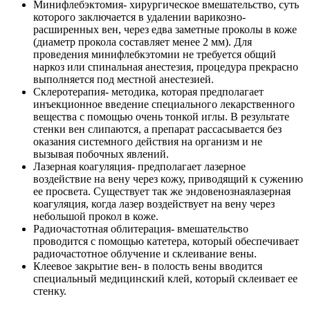
Минифлебэктомия- хирургическое вмешательство, суть
которого заключается в удалении варикозно-
расширенных вен, через едва заметные проколы в коже
(диаметр прокола составляет менее 2 мм). Для
проведения минифлебкэтомии не требуется общий
наркоз или спинальная анестезия, процедура прекрасно
выполняется под местной анестезией.
Склеротерапия- методика, которая предполагает
инъекционное введение специального лекарственного
вещества с помощью очень тонкой иглы. В результате
стенки вен слипаются, а препарат рассасывается без
оказания системного действия на организм и не
вызывая побочных явлений.
Лазерная коагуляция- предполагает лазерное
воздействие на вену через кожу, приводящий к сужению
ее просвета. Существует так же эндовенознаялазерная
коагуляция, когда лазер воздействует на вену через
небольшой прокол в коже.
Радиочастотная облитерация- вмешательство
проводится с помощью катетера, который обеспечивает
радиочастотное облучение и склеивание вены.
Клеевое закрытие вен- в полость вены вводится
специальный медицинский клей, который склеивает ее
стенку.