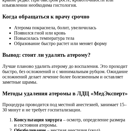
изъязвлении необходима гистология.
Когда обращаться к врачу срочно
Атерома покраснела, болит, увеличилась
Появился гной или кровь
Повысилась температура тела
Образование быстро растет или меняет форму
Вывод: стоит ли удалять атерому?
Лучше планово удалить атерому до воспаления. Это проходит
быстро, без осложнений и с минимальным рубцом. Ожидание
осложнений делает лечение более болезненным и оставляет
заметные шрамы.
Методы удаления атеромы в ЛДЦ «МедЭксперт»
Процедура проводится под местной анестезией, занимает 15–
30 минут и не требует госпитализации.
Консультация хирурга
– осмотр, определение размера
и состояния атеромы.
Обезболивание
– местная анестезия (укол).