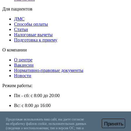
Для пациентов
ДМС
Способы оплаты
Статьи
Налоговые вычеты
Подготовка к приему
О компании
О центре
Вакансии
Нормативно-правовые документы
Новости
Режим работы:
Пн - сб: с 8:00 до 20:00
Вс: с 8:00 до 16:00
г. Энгельс, ул. Степная, д. 35
Продолжая использовать наш сайт, вы даете согласие
Принять
на обработку файлов cookie, пользовательских данных
+7 (8453) 56-48-08
Онлайн запись
Вызвать врача на дом
(сведения о местоположении; тип и версия ОС; тип и