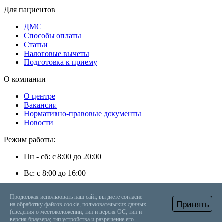
Для пациентов
ДМС
Способы оплаты
Статьи
Налоговые вычеты
Подготовка к приему
О компании
О центре
Вакансии
Нормативно-правовые документы
Новости
Режим работы:
Пн - сб: с 8:00 до 20:00
Вс: с 8:00 до 16:00
г. Энгельс, ул. Степная, д. 35
Продолжая использовать наш сайт, вы даете согласие
Принять
на обработку файлов cookie, пользовательских данных
+7 (8453) 56-48-08
Онлайн запись
Вызвать врача на дом
(сведения о местоположении; тип и версия ОС; тип и
версия браузера; тип устройства и разрешение его