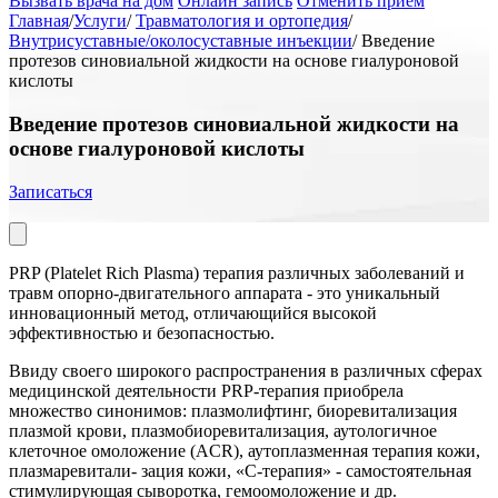
Вызвать врача на дом
Онлайн запись
Отменить приём
Главная
/
Услуги
/
Травматология и ортопедия
/
Внутрисуставные/околосуставные инъекции
/
Введение
протезов синовиальной жидкости на основе гиалуроновой
кислоты
Введение протезов синовиальной жидкости на
основе гиалуроновой кислоты
Записаться
PRP (Platelet Rich Plasma) терапия различных заболеваний и
травм опорно-двигательного аппарата - это уникальный
инновационный метод, отличающийся высокой
эффективностью и безопасностью.
Ввиду своего широкого распространения в различных сферах
медицинской деятельности PRP-терапия приобрела
множество синонимов: плазмолифтинг, биоревитализация
плазмой крови, плазмобиоревитализация, аутологичное
клеточное омоложение (ACR), аутоплазменная терапия кожи,
плазмаревитали- зация кожи, «С-терапия» - самостоятельная
стимулирующая сыворотка, гемоомоложение и др.