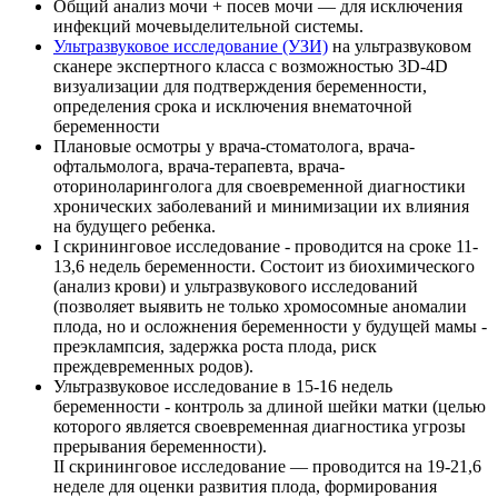
Общий анализ мочи + посев мочи — для исключения
инфекций мочевыделительной системы.
Ультразвуковое исследование (УЗИ)
на ультразвуковом
сканере экспертного класса с возможностью 3D-4D
визуализации для подтверждения беременности,
определения срока и исключения внематочной
беременности
Плановые осмотры у врача-стоматолога, врача-
офтальмолога, врача-терапевта, врача-
оториноларинголога для своевременной диагностики
хронических заболеваний и минимизации их влияния
на будущего ребенка.
I скрининговое исследование - проводится на сроке 11-
13,6 недель беременности. Состоит из биохимического
(анализ крови) и ультразвукового исследований
(позволяет выявить не только хромосомные аномалии
плода, но и осложнения беременности у будущей мамы -
преэклампсия, задержка роста плода, риск
преждевременных родов).
Ультразвуковое исследование в 15-16 недель
беременности - контроль за длиной шейки матки (целью
которого является своевременная диагностика угрозы
прерывания беременности).
II скрининговое исследование — проводится на 19-21,6
неделе для оценки развития плода, формирования