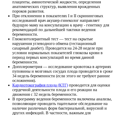
плаценты, амниотической жидкости, определения
анатомических структур, выявления врожденных
пороков развития.
При отклонении в показателях I и II скрининговых
исследований врач акушер-гинеколог направляет
будущую маму на консультацию к врачу - генетику для
рекомендаций по дальнейшей тактики ведения
беременности.
Глюкозотолерантный тест — тест на скрытые
нарушения углеводного обмена (гестационный
сахарный диабет). Проводится на 24-28 неделе при
условии нормальных показателей глюкозы крови в
период первых консультаций во время данной
беременности.
Допплерометрия — исследование кровотока в артериях
пуповины и мозговых сосудах плода проводится в сроке
34 недель беременности (если этого не требуют ранние
осложнения).
Кардиотокография плода (КТГ)
проводится для оценки
сердечной деятельности плода и его реакции на
движения с 32 недель беременности.
В программу ведения беременности включены анализы,
позволяющие проводить тщательное обследование на
наличие различных форм бактериальной, вирусной и
других инфекций. В частности, важным для