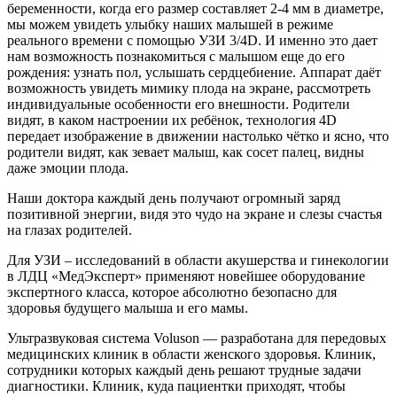
беременности, когда его размер составляет 2-4 мм в диаметре,
мы можем увидеть улыбку наших малышей в режиме
реального времени с помощью УЗИ 3/4D. И именно это дает
нам возможность познакомиться с малышом еще до его
рождения: узнать пол, услышать сердцебиение. Аппарат даёт
возможность увидеть мимику плода на экране, рассмотреть
индивидуальные особенности его внешности. Родители
видят, в каком настроении их ребёнок, технология 4D
передает изображение в движении настолько чётко и ясно, что
родители видят, как зевает малыш, как сосет палец, видны
даже эмоции плода.
Наши доктора каждый день получают огромный заряд
позитивной энергии, видя это чудо на экране и слезы счастья
на глазах родителей.
Для УЗИ – исследований в области акушерства и гинекологии
в ЛДЦ «МедЭксперт» применяют новейшее оборудование
экспертного класса, которое абсолютно безопасно для
здоровья будущего малыша и его мамы.
Ультразвуковая система Voluson — разработана для передовых
медицинских клиник в области женского здоровья. Клиник,
сотрудники которых каждый день решают трудные задачи
диагностики. Клиник, куда пациентки приходят, чтобы