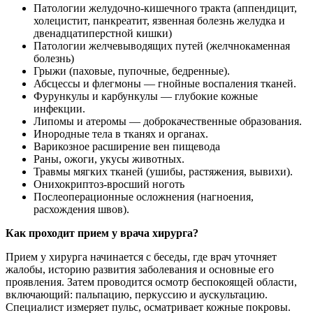
Патологии желудочно-кишечного тракта (аппендицит,
холецистит, панкреатит, язвенная болезнь желудка и
двенадцатиперстной кишки)
Патологии желчевыводящих путей (желчнокаменная
болезнь)
Грыжи (паховые, пупочные, бедренные).
Абсцессы и флегмоны — гнойные воспаления тканей.
Фурункулы и карбункулы — глубокие кожные
инфекции.
Липомы и атеромы — доброкачественные образования.
Инородные тела в тканях и органах.
Варикозное расширение вен пищевода
Раны, ожоги, укусы животных.
Травмы мягких тканей (ушибы, растяжения, вывихи).
Онихокриптоз-вросший ноготь
Послеоперационные осложнения (нагноения,
расхождения швов).
Как проходит прием у врача хирурга?
Прием у хирурга начинается с беседы, где врач уточняет
жалобы, историю развития заболевания и основные его
проявления. Затем проводится осмотр беспокоящей области,
включающий: пальпацию, перкуссию и аускультацию.
Специалист измеряет пульс, осматривает кожные покровы.