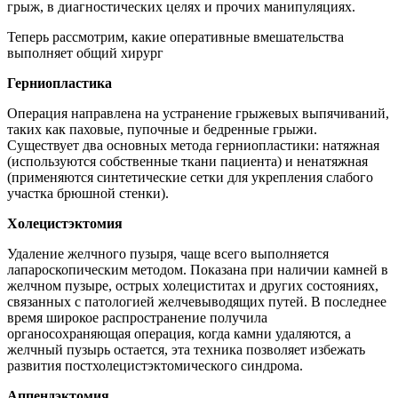
грыж, в диагностических целях и прочих манипуляциях.
Теперь рассмотрим, какие оперативные вмешательства
выполняет общий хирург
Герниопластика
Операция направлена на устранение грыжевых выпячиваний,
таких как паховые, пупочные и бедренные грыжи.
Существует два основных метода герниопластики: натяжная
(используются собственные ткани пациента) и ненатяжная
(применяются синтетические сетки для укрепления слабого
участка брюшной стенки).
Холецистэктомия
Удаление желчного пузыря, чаще всего выполняется
лапароскопическим методом. Показана при наличии камней в
желчном пузыре, острых холециститах и других состояниях,
связанных с патологией желчевыводящих путей. В последнее
время широкое распространение получила
органосохраняющая операция, когда камни удаляются, а
желчный пузырь остается, эта техника позволяет избежать
развития постхолецистэктомического синдрома.
Аппендэктомия