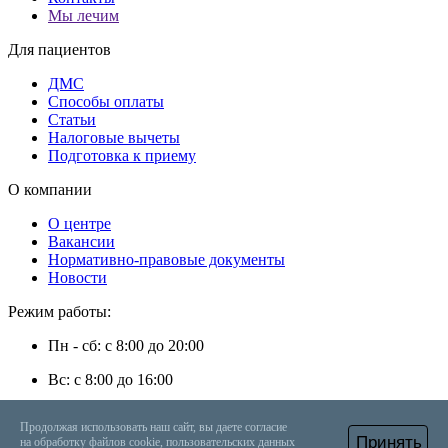
Мы лечим
Для пациентов
ДМС
Способы оплаты
Статьи
Налоговые вычеты
Подготовка к приему
О компании
О центре
Вакансии
Нормативно-правовые документы
Новости
Режим работы:
Пн - сб: с 8:00 до 20:00
Вс: с 8:00 до 16:00
г. Энгельс, ул. Степная, д. 35
Продолжая использовать наш сайт, вы даете согласие
Принять
на обработку файлов cookie, пользовательских данных
+7 (8453) 56-48-08
Онлайн запись
Вызвать врача на дом