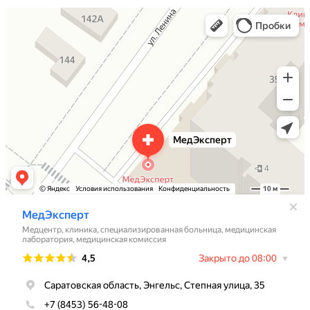
МедЭксперт
Медцентр, клиника в Энгельсе
Медицинская лаборатория в Энгельсе